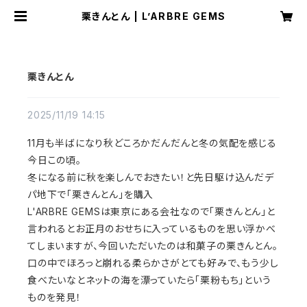
栗きんとん | L’ARBRE GEMS
栗きんとん
2025/11/19 14:15
11月も半ばになり秋どころかだんだんと冬の気配を感じる
今日この頃。
冬になる前に秋を楽しんでおきたい！と先日駆け込んだデ
パ地下で「栗きんとん」を購入
L'ARBRE GEMSは東京にある会社なので「栗きんとん」と
言われるとお正月のおせちに入っているものを思い浮かべ
てしまいますが、今回いただいたのは和菓子の栗きんとん。
口の中でほろっと崩れる柔らかさがとても好みで、もう少し
食べたいなとネットの海を漂っていたら「栗粉もち」という
ものを発見！